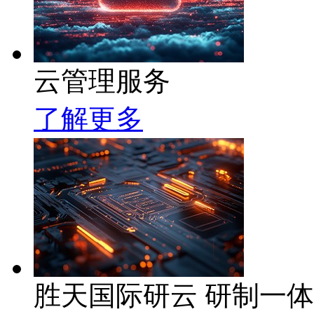
云管理服务
了解更多
胜天国际研云 研制一