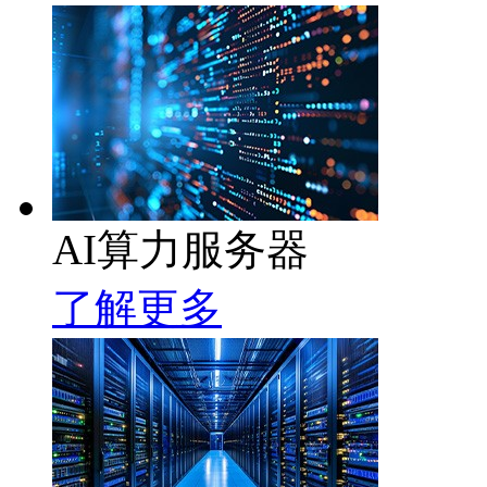
AI算力服务器
了解更多