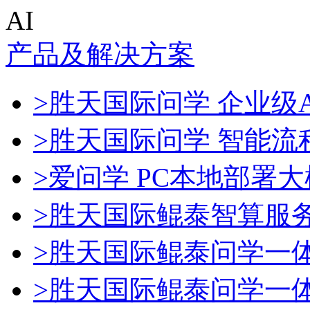
AI
产品及解决方案
>胜天国际问学 企业级A
>胜天国际问学 智能流
>爱问学 PC本地部署
>胜天国际鲲泰智算服
>胜天国际鲲泰问学一
>胜天国际鲲泰问学一体机