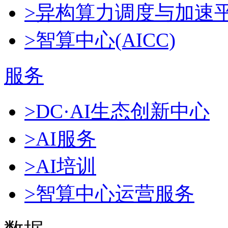
>异构算力调度与加速
>智算中心(AICC)
服务
>DC·AI生态创新中心
>AI服务
>AI培训
>智算中心运营服务