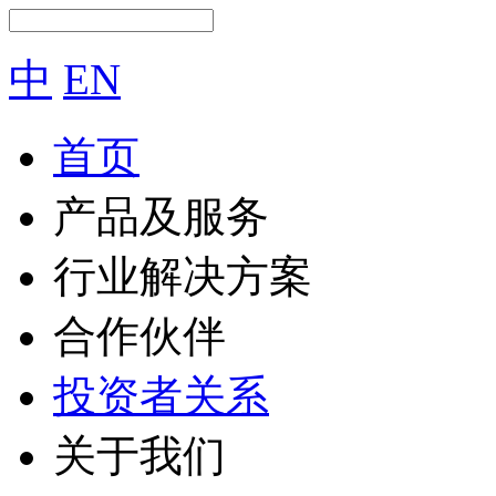
中
EN
首页
产品及服务
行业解决方案
合作伙伴
投资者关系
关于我们