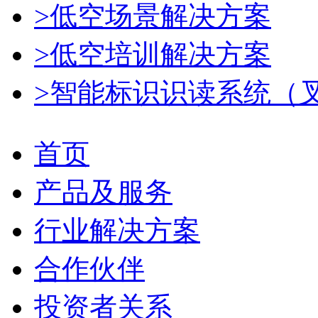
>低空场景解决方案
>低空培训解决方案
>智能标识识读系统（
首页
产品及服务
行业解决方案
合作伙伴
投资者关系