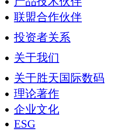
产品技术伙伴
联盟合作伙伴
投资者关系
关于我们
关于胜天国际数码
理论著作
企业文化
ESG