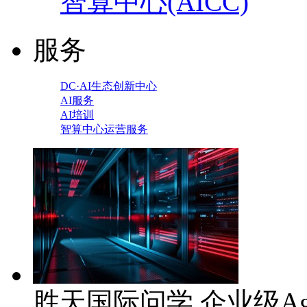
智算中心(AICC)
服务
DC·AI生态创新中心
AI服务
AI培训
智算中心运营服务
胜天国际问学 企业级Ag